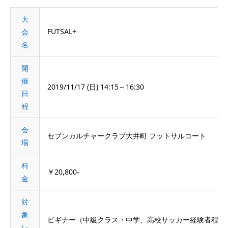
大
FUTSAL+
会
名
開
催
2019/11/17 (日) 14:15～16:30
日
程
会
セブンカルチャークラブ大井町 フットサルコート
場
料
￥20,800-
金
対
象
ビギナー（中級クラス・中学、高校サッカー経験者程度
レ