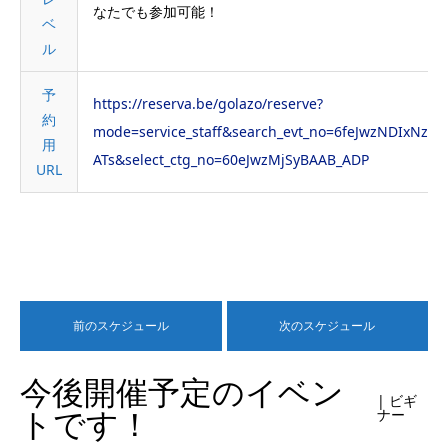
なたでも参加可能！
ベ
ル
予
https://reserva.be/golazo/reserve?
約
mode=service_staff&search_evt_no=6feJwzNDIxNzcF
用
ATs&select_ctg_no=60eJwzMjSyBAAB_ADP
URL
前のスケジュール
次のスケジュール
今後開催予定のイベン
| ビギ
トです！
ナー