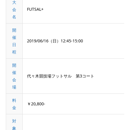
大
FUTSAL+
会
名
開
催
2019/06/16（日）12:45-15:00
日
程
開
催
代々木競技場フットサル 第3コート
会
場
料
￥20,800-
金
対
象