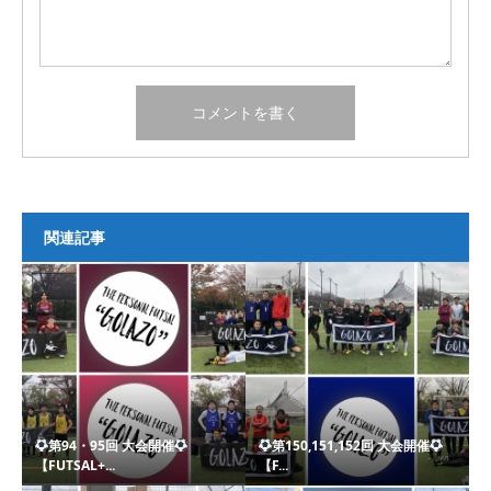
関連記事
第94・95回 大会開催
第150,151,152回 大会開催
【FUTSAL+...
【F...